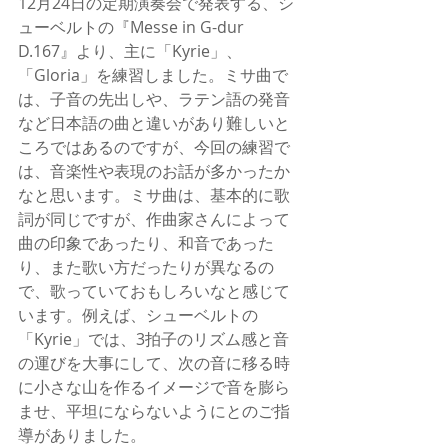
12月24日の定期演奏会で発表する、シ
ューベルトの『Messe in G-dur 
D.167』より、主に「Kyrie」、
「Gloria」を練習しました。ミサ曲で
は、子音の先出しや、ラテン語の発音
など日本語の曲と違いがあり難しいと
ころではあるのですが、今回の練習で
は、音楽性や表現のお話が多かったか
なと思います。ミサ曲は、基本的に歌
詞が同じですが、作曲家さんによって
曲の印象であったり、和音であった
り、また歌い方だったりが異なるの
で、歌っていておもしろいなと感じて
います。例えば、シューベルトの
「Kyrie」では、3拍子のリズム感と音
の運びを大事にして、次の音に移る時
に小さな山を作るイメージで音を膨ら
ませ、平坦にならないようにとのご指
導がありました。