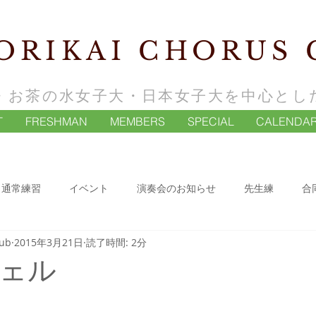
ORIKAI CHORUS 
・お茶の水女子大・日本女子大を中心とし
T
FRESHMAN
MEMBERS
SPECIAL
CALENDA
通常練習
イベント
演奏会のお知らせ
先生練
合
lub
2015年3月21日
読了時間: 2分
ェル