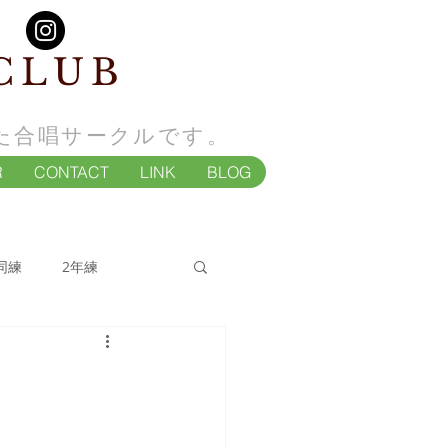
CLUB
た合唱サークルです。
R
CONTACT
LINK
BLOG
同練
2年練