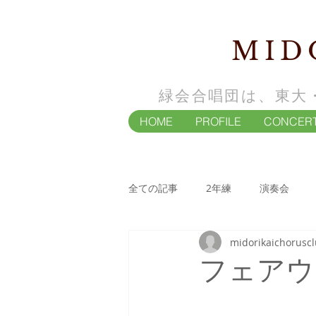
MID
緑会合唱団は、東大
HOME
PROFILE
CONCER
全ての記事
2年練
演奏会
midorikaichorusc
4年練
演奏会
フェアウ