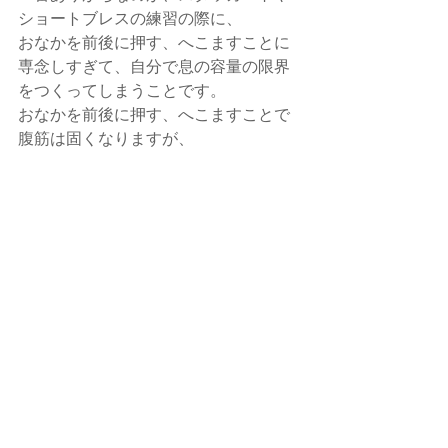
ショートブレスの練習の際に、
おなかを前後に押す、へこますことに
専念しすぎて、自分で息の容量の限界
をつくってしまうことです。
おなかを前後に押す、へこますことで
腹筋は固くなりますが、
それと同時に音も固くなるし、息が足
りずきつくなってしまいます。
おなかを、前後という平面ではなく、
前後上下という立体的なものとしてと
らえ、
腹筋を、ポンプのようになめらかに動
かしてみる
ということを意識してみると、また普
段とは違った良い声が出るかもしれま
せん。試してみてください♪