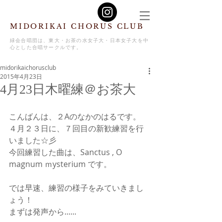
MIDORIKAI CHORUS CLUB
緑会合唱団は、東大・お茶の水女子大・日本女子大を中
心とした合唱サークルです。
midorikaichorusclub
2015年4月23日
4月23日木曜練＠お茶大
こんばんは、２Aのなかのはるです。
４月２３日に、７回目の新歓練習を行
いました☆彡
今回練習した曲は、Sanctus , O 
magnum ｍysterium です。
では早速、練習の様子をみていきまし
ょう！
まずは発声から......