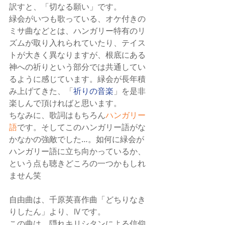
訳すと、「切なる願い」です。
緑会がいつも歌っている、オケ付きの
ミサ曲などとは、ハンガリー特有のリ
ズムが取り入れられていたり、テイス
トが大きく異なりますが、根底にある
神への祈りという部分では共通してい
るように感じています。緑会が長年積
み上げてきた、「
祈りの音楽
」を是非
楽しんで頂ければと思います。
ちなみに、歌詞はもちろん
ハンガリー
語
です。そしてこのハンガリー語がな
かなかの強敵でした…。如何に緑会が
ハンガリー語に立ち向かっているか、
という点も聴きどころの一つかもしれ
ません笑
自由曲は、千原英喜作曲「どちりなき
りしたん」より、Ⅳです。
この曲は、隠れキリシタンによる信仰