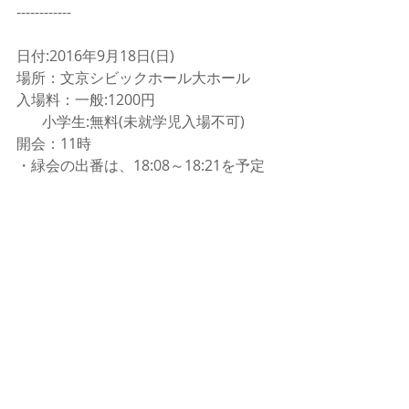
------------
日付:2016年9月18日(日)
場所：文京シビックホール大ホール
入場料：一般:1200円
       小学生:無料(未就学児入場不可)
開会：11時
・緑会の出番は、18:08～18:21を予定
しております！
　指揮は当団OBの町村彰さんです！
その他詳細については、東京都合唱連
盟さんのホームページをご確認くださ
い！
(
http://tokyochorus.com/event/conc
our/
)
------------