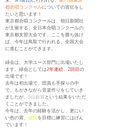
末、
9/18(日)
に行われる、
第71回東京
都合唱コンクール
についての宣伝をし
たいと思います！
東京都合唱コンクールは、朝日新聞社
が主催する、全日本合唱コンクールの
東京都支部大会です。ここを勝ち抜け
ば、今年は鳥取で行われる、全国大会
に進むことができます。
緑会は、大学ユース部門に出場いたし
ます。緑会としては
2年連続、2回目
の
出場です！
去年は初出場で、団員も手探りの中
で、もがきながら音楽作りをしていき
ましたが、
5位銀賞
という結果をいただ
くことができました。
今年は、去年の経験を活かし、更にい
い色の賞、
金賞
を目標に練習にはげん
でいます！