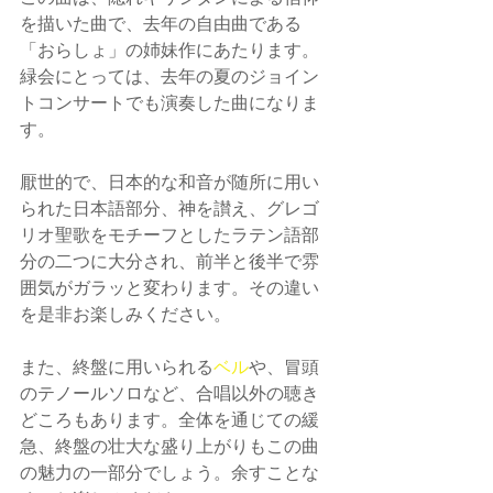
を描いた曲で、去年の自由曲である
「おらしょ」の姉妹作にあたります。
緑会にとっては、去年の夏のジョイン
トコンサートでも演奏した曲になりま
す。
厭世的で、日本的な和音が随所に用い
られた日本語部分、神を讃え、グレゴ
リオ聖歌をモチーフとしたラテン語部
分の二つに大分され、前半と後半で雰
囲気がガラッと変わります。その違い
を是非お楽しみください。
また、終盤に用いられる
ベル
や、冒頭
のテノールソロなど、合唱以外の聴き
どころもあります。全体を通じての緩
急、終盤の壮大な盛り上がりもこの曲
の魅力の一部分でしょう。余すことな