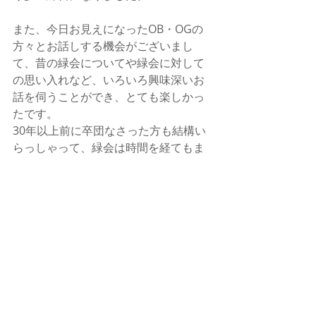
また、今日お見えになったOB・OGの
方々とお話しする機会がございまし
て、昔の緑会についてや緑会に対して
の思い入れなど、いろいろ興味深いお
話を伺うことができ、とても楽しかっ
たです。
30年以上前に卒団なさった方も結構い
らっしゃって、緑会は時間を経てもま
た合唱しに集まるような素敵な合唱団
だなと感じました。
長くなってすみません（汗）最後にな
りましたが、第６０回記念定演、是非
いらしてください。
通常練習