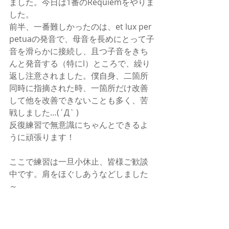
ました。今日は1番のRequiemをやりま
した。
前半、一番難しかったのは、et lux per 
petuaの発音で、母音を長めにとって子
音を滑らかに接続し、且つ子音をきち
んと発音する（特にl）ところで、繰り
返し注意されました。僕自身、二箇所
同時に指摘された時、一箇所だけ改善
して他を改善できないことも多く、苦
戦しました…(´Д` )　
反復練習で無意識にちゃんとできるよ
うに頑張ります！
ここで練習は一旦小休止、皆様ご歓談
中です。肩をほぐしあうなどしました
～