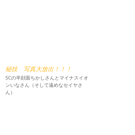
秘技　写真大放出！！！
SCの半顔面ちかしさんとマイナスイオ
ンいなさん（そして遠めなセイヤさ
ん）
お二人の元でのアンサンブルでした。
さいさい節は主旋律だけで歌ったり、
主旋律以外のパートで歌ったりとちか
しさんの元での練習でした。