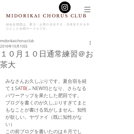
MIDORIKAI CHORUS CLUB
緑会合唱団は、東大・お茶の水女子大・日本女子大を中
心とした合唱サークルです。
midorikaichorusclub
2016年10月10日
１０月１０日通常練習＠お
茶大
みなさんお久しぶりです。夏合宿を経
て１SAT
B
(←NEW!!!)となり、さらなる
パワーアップを果たした肥田です。
ブログを書くのが久しぶりすぎてまと
もなことが書ける気がしません。知性
が欲しい。ヤヴァイ（既に知性がな
い）
この前ブログを書いたのは６月でし