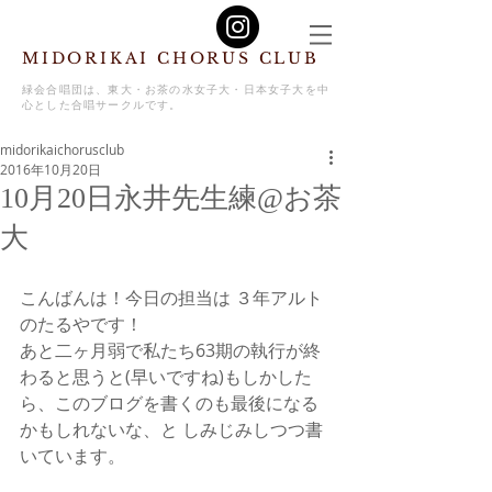
MIDORIKAI CHORUS CLUB
緑会合唱団は、東大・お茶の水女子大・日本女子大を中
心とした合唱サークルです。
midorikaichorusclub
2016年10月20日
10月20日永井先生練@お茶
大
こんばんは！今日の担当は ３年アルト
のたるやです！
あと二ヶ月弱で私たち63期の執行が終
わると思うと(早いですね)もしかした
ら、このブログを書くのも最後になる
かもしれないな、と しみじみしつつ書
いています。