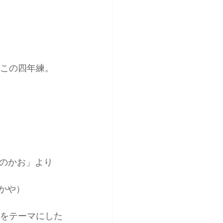
るこの四年練。
のかお」より
：かや）
）をテーマにした