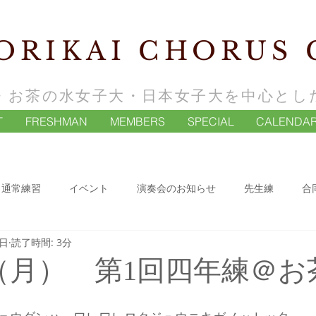
ORIKAI CHORUS 
・お茶の水女子大・日本女子大を中心とし
T
FRESHMAN
MEMBERS
SPECIAL
CALENDA
通常練習
イベント
演奏会のお知らせ
先生練
合
7日
読了時間: 3分
日（月） 第1回四年練＠お