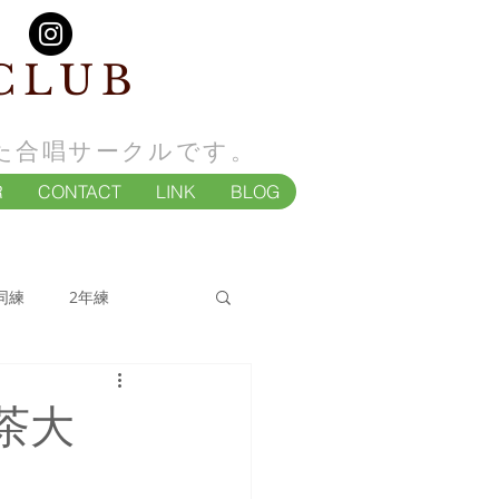
CLUB
た合唱サークルです。
R
CONTACT
LINK
BLOG
同練
2年練
茶大