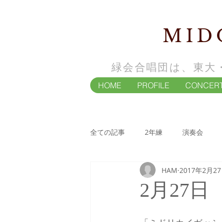
MID
緑会合唱団は、東大
HOME
PROFILE
CONCER
全ての記事
2年練
演奏会
HAM
2017年2月2
4年練
演奏会
2月27