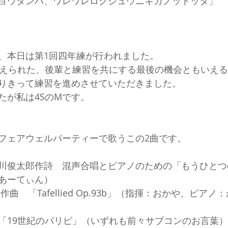
ョウダンハ、ワレワレロクジュウニキガノットッタ」
、本日は第1回四年練が行われました。
与えられた、後輩と練習を共にする最後の機会ともいえ
りきって練習を進めさせていただきました。
たが私は4SのMです。
フェアウェルパーティーで歌うこの2曲です。
川俊太郎作詩　混声合唱とピアノのための「もうひとつ
あーてぃん）
hms作曲　「Tafellied Op.93b」（指揮：おかや、ピアノ
「19世紀のパリピ」（いずれも前々サブコンのお言葉