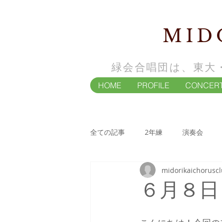
MID
緑会合唱団は、東大
HOME
PROFILE
CONCER
全ての記事
2年練
演奏会
midorikaichorusc
4年練
演奏会
６月８日