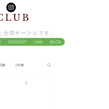
CLUB
た合唱サークルです。
R
CONTACT
LINK
BLOG
同練
2年練