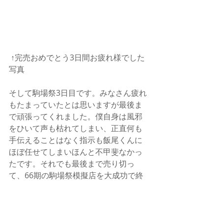
 ↑完売おめでとう3日間お疲れ様でした
写真
そして駒場祭3日目です。みなさん疲れ
もたまっていたとは思いますが最後ま
で頑張ってくれました。僕自身は風邪
をひいて声も枯れてしまい、正直何も
手伝えることはなく指示も飯尾くんに
ほぼ任せてしまいほんと不甲斐なかっ
たです。それでも最後まで売り切っ
て、66期の駒場祭模擬店を大成功で終
わらせることができたときはすごくホ
ッとしました。