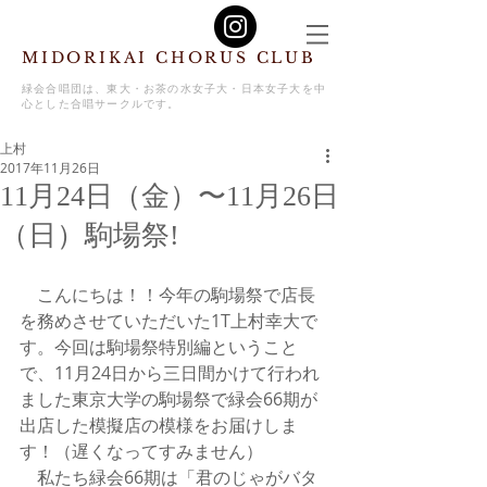
MIDORIKAI CHORUS CLUB
緑会合唱団は、東大・お茶の水女子大・日本女子大を中
心とした合唱サークルです。
上村
2017年11月26日
11月24日（金）〜11月26日
（日）駒場祭!
　こんにちは！！今年の駒場祭で店長
を務めさせていただいた1T上村幸大で
す。今回は駒場祭特別編ということ
で、11月24日から三日間かけて行われ
ました東京大学の駒場祭で緑会66期が
出店した模擬店の模様をお届けしま
す！（遅くなってすみません）
　私たち緑会66期は「君のじゃがバタ