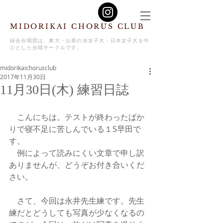
MIDORIKAI CHORUS CLUB
緑会合唱団は、東大・お茶の水女子大・日本女子大を中
心とした合唱サークルです。
midorikaichorusclub
2017年11月30日
11月30日(木) 練習日誌
　こんにちは。テストが終わったばか
りで寝不足に苦しんでいる１S早田で
す。
　例によって読みにくい文章で申し訳
ありませんが、どうぞお付き合いくだ
さい。
　さて、今回は永井先生練です。先生
練だとどうしても写真が少なくなるの