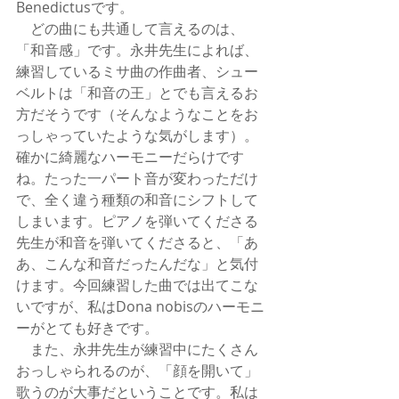
Benedictusです。
　どの曲にも共通して言えるのは、
「和音感」です。永井先生によれば、
練習しているミサ曲の作曲者、シュー
ベルトは「和音の王」とでも言えるお
方だそうです（そんなようなことをお
っしゃっていたような気がします）。
確かに綺麗なハーモニーだらけです
ね。たった一パート音が変わっただけ
で、全く違う種類の和音にシフトして
しまいます。ピアノを弾いてくださる
先生が和音を弾いてくださると、「あ
あ、こんな和音だったんだな」と気付
けます。今回練習した曲では出てこな
いですが、私はDona nobisのハーモニ
ーがとても好きです。
　また、永井先生が練習中にたくさん
おっしゃられるのが、「顔を開いて」
歌うのが大事だということです。私は