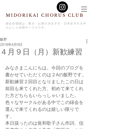
MIDORIKAI CHORUS CLUB
緑会合唱団は、東大・お茶の水女子大・日本女子大を中
心とした合唱サークルです。
飯野
2018年4月9日
４月９日（月）新歓練習
みなさまこんにちは。今回のブログを
書かせていただくのは２Aの飯野です。
新歓練習２回目となりましたこの日は
前回も来てくれた方、初めて来てくれ
た方どちらもいらっしゃいました。
色々なサークルがある中でこの緑会を
選んで来てくれるのは嬉しい限りで
す。
本日扱ったのは覚和歌子さん作詞、信