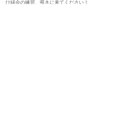
ひ緑会の練習、覗きに来てください！
最後まで読んでいただきありがとうご
ざいました。
最新記事
すべて表示