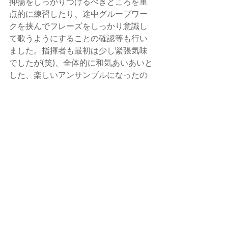
抑揚をしっかりつけるべきところを重
点的に練習したり、途中グループワー
クを挟んでフレーズをしっかり意識し
て歌うようにすることの確認等も行い
ました。指揮者も最初は少し緊張気味
でしたが(笑)、全体的に和気あいあいと
した、楽しいアンサンブルになったの
ではないかと思います。
練習後は、みんなで中華料理を食べに
行きました。新入生も積極的に参加し
てくれて嬉しかったです。新歓の時期
は練習後、新入生は無料で美味しいご
飯が食べられます。ぜひ緑会の体験練
習に足を運んでみてくださいね！
最後までお読みいただきありがとうご
ざいました。