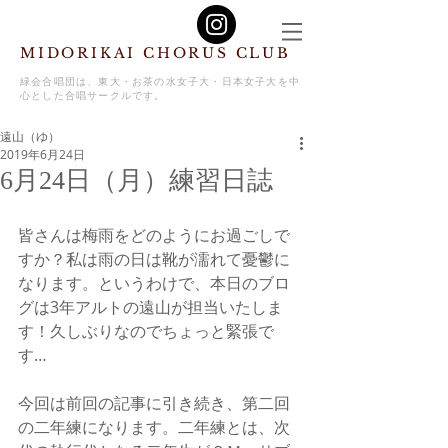
MIDORIKAI CHORUS CLUB
緑会合唱団は、東大・お茶の水女子大・日本女子大を中
心とした合唱サークルです。
遠山（ゆ）
2019年6月24日
6月24日（月）練習日誌
皆さんは梅雨をどのようにお過ごしで
すか？私は雨の日は靴が濡れて憂鬱に
なります。というわけで、本日のブロ
グは3年アルトの遠山が担当いたしま
す！久しぶりなのでちょっと緊張で
す…
今回は前回の記事に引き続き、第二回
の二年練になります。二年練とは、次