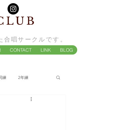
CLUB
た合唱サークルです。
R
CONTACT
LINK
BLOG
同練
2年練