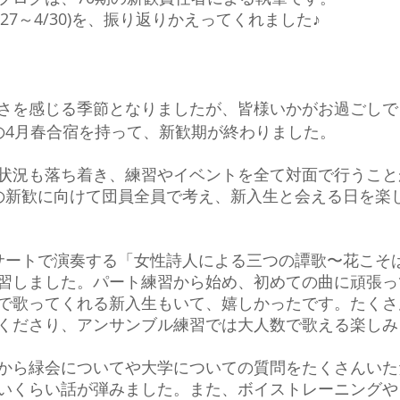
27～4/30)を、振り返りかえってくれました♪
さを感じる季節となりましたが、皆様いかがお過ごしで
の4月春合宿を持って、新歓期が終わりました。
状況も落ち着き、練習やイベントを全て対面で行うこと
の新歓に向けて団員全員で考え、新入生と会える日を楽
サートで演奏する「女性詩人による三つの譚歌〜花こそ
習しました。パート練習から始め、初めての曲に頑張っ
で歌ってくれる新入生もいて、嬉しかったです。たくさ
くださり、アンサンブル練習では大人数で歌える楽しみ
から緑会についてや大学についての質問をたくさんいただ
いくらい話が弾みました。また、ボイストレーニングや