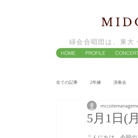
MID
緑会合唱団は、東大
HOME
PROFILE
CONCER
全ての記事
2年練
演奏会
mccsitemanagem
4年練
演奏会
5月1日(
こんにちは。今回の