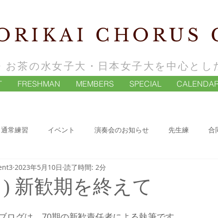
ORIKAI CHORUS 
・お茶の水女子大・日本女子大を中心とし
T
FRESHMAN
MEMBERS
SPECIAL
CALENDA
通常練習
イベント
演奏会のお知らせ
先生練
合
ent3
2023年5月10日
読了時間: 2分
月) 新歓期を終えて
ブログは、70期の新歓責任者による執筆です。