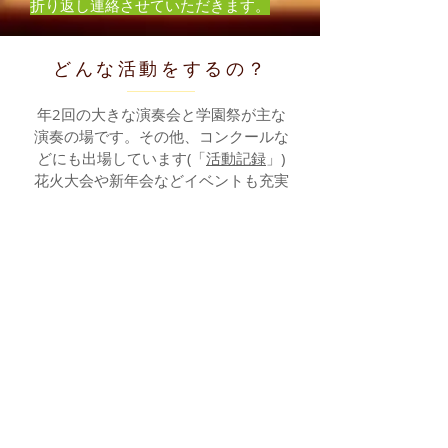
折り返し連絡させていただきます。
​どんな活動をするの？
年2回の大きな演奏会と学園祭が主な
演奏の場です。その他、コンクールな
どにも出場しています(「
活動記録
」
)
花火大会や新年会などイベントも充実
しています！(「
新歓ページ
」へ)
​どんな曲を歌うの？
緑会合唱団の特徴でもあるオケ付き宗
教曲から、現代邦人曲、外国語曲、民
謡に至るまで、さまざまな曲を扱いま
す。
混声合唱を中心としていますが、
2019年に行ったサマーコンサートで