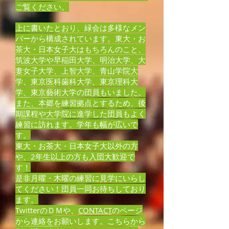
ご覧ください。
上に書いたとおり、緑会は多様なメン
バーから構成されています。東大・お
茶大・日本女子大はもちろんのこと、
筑波大学や早稲田大学、明治大学、大
妻女子大学、上智大学、青山学院大
学、東京医科歯科大学、東京理科大
学、東京藝術大学の団員もいました。
また、本郷を練習拠点とするため、後
期課程や大学院に進学した団員もよく
練習に訪れます。学年も幅が広いで
す。
東大・お茶大・日本女子大以外の方
や、2年生以上の方も入団大歓迎で
す！
是非月曜・木曜の練習に見学にいらし
てください！団員一同お待ちしており
ます。
TwitterのＤＭや、
CONTACT
のページ
から連絡をお願いします。こちらから