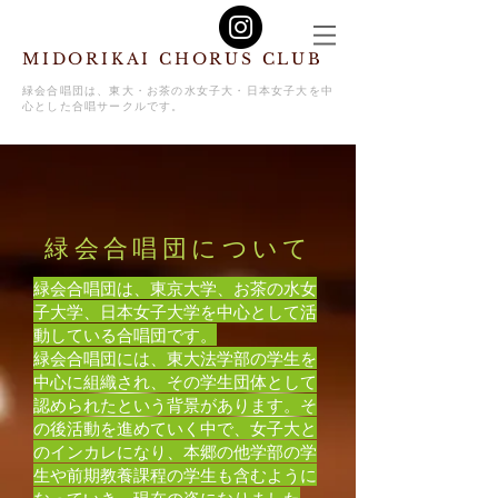
MIDORIKAI CHORUS CLUB
緑会合唱団は、東大・お茶の水女子大・日本女子大を中
心とした合唱サークルです。
緑会合唱団について
緑会合唱団は、東京大学、お茶の水女
子大学、日本女子大学を中心として活
動している合唱団です。
緑会合唱団には、東大法学部の学生を
中心に組織され、その学生団体として
認められたという背景があります。そ
の後活動を進めていく中で、女子大と
のインカレになり、本郷の他学部の学
生や前期教養課程の学生も含むように