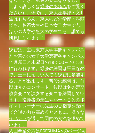
なっていき、現在の姿になりました
（より詳しくは
緑会のあゆみ
をご覧く
ださい）。今では、東大法学部・文1
生はもちろん、東大のどの学部・科類
でも、お茶大生や日本女子大生でも、
ほかの大学や短大の学生でも、誰でも
団員になれます！
練習は、主に
東京大学本郷キャンパス
とお茶の水女子大学茗荷谷キャンパス
で月曜日と木曜日の18：00～20：30
に行われます。緑会の練習は平日なの
で、土日に忙しい人でも練習に参加す
ることが出来ます。普段の練習は、前
期は夏のコンサート、後期は冬の定期
演奏会にて演奏する楽曲を練習してい
ます。指揮者の先生やパートごとのボ
イストレーナーの先生のご指導を受け
て合唱の力を高めるとともに、様々な
イベント
を通して団内の交流を深めて
います。
入団希望の方は
FRESHMAN
のページも