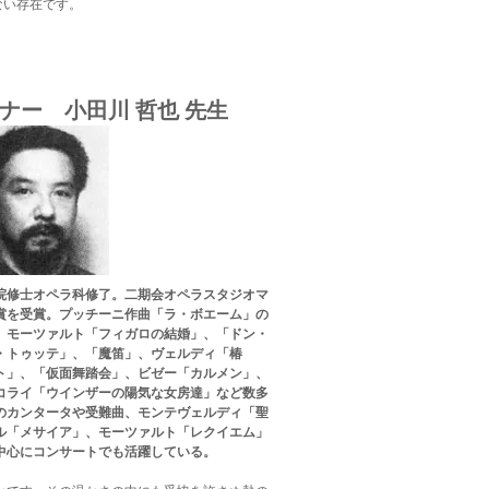
ない存在です。
レーナー
小田川 哲也 先生
院修士オペラ科修了。二期会オペラスタジオマ
賞を受賞。プッチーニ作曲「ラ・ボエーム」の
、モーツァルト「フィガロの結婚」、「ドン・
・トゥッテ」、「魔笛」、ヴェルディ「椿
ト」、「仮面舞踏会」、ビゼー「カルメン」、
コライ「ウインザーの陽気な女房達」など数多
のカンタータや受難曲、モンテヴェルディ「聖
ル「メサイア」、モーツァルト「レクイエム」
中心にコンサートでも活躍している。
。