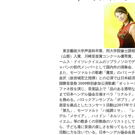
東京藝術大学声楽科卒業、同大学院修士課程
（山梨）入賞、川崎音楽賞コンクール優秀賞。
ームス・ドイツレクイエムのソプラノソロでデ
ャパンの初代メンバーとして国内外の演奏会、
また、モーツァルトの歌劇「魔笛」のパミーナ
金沢（故岩城宏之指揮）との公演では日本経済
国際音楽祭 2009特別参加公演歌劇「オット
ファネ役を演じ、音楽誌上で「品のある透明な
まで日本ヘンデル協会主催オペラ「リナルド」
を務める。バロックアンサンブル「ポプリ」メ
楽堂を拠点としたコンサート活動は2017年で
「第九」、モーツァルト「ハ短調ミサ」、「レ
デル「メサイア」、ハイドン「ネルソンミサ」
イエム」等の数多くの宗教曲のソリストとして
ら、子ども達に音楽の楽しさを知ってもらうた
活動に力を注いでいる。日本ヘンデル協会会員