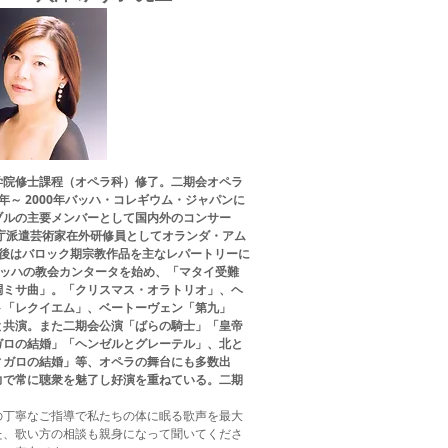
院修士課程（オペラ科）修了。二期会オペラ
0年～ 2000年バッハ・コレギウム・ジャパンに
ブルの主要メンバーとして国内外のコンサー
文化庁派遣芸術家在外研修員としてオランダ・アム
帰国後はバロック期宗教作品を主なレパートリーに
.バッハの教会カンタータを始め、「マタイ受難
調ミサ曲」。「クリスマス・オラトリオ」、ヘ
ト「レクイエム」、ベートーヴェン「第九」
と共演。また二期会公演「ばらの騎士」「皇帝
ガロの結婚」「ヘンゼルとグレーテル」、北と
ィガロの結婚」等、オペラの舞台にも多数出
力で常に聴衆を魅了し好演を重ねている。二期
の丁寧なご指導で私たちの体に眠る歌声を最大
た、歌い方の相談も親身になって聞いてくださ