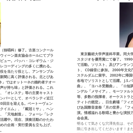
（独唱科）修了。古楽コンクール
東京藝術大学声楽科卒業。同大学
ウィーン楽友協会ホールにてブラ
スタジオを優秀賞にて修了。 199
ビュー。バッハ・コレギウム・ジ
て活動。ソリスト、及びアンサン
レコーディングの多くに携わる。
ト、 CD録音に参加。 2000年
役を当たり役とし、アンサンブル
ステルダムに留学。 2002年に
新聞に高く評価される。北とぴあ
各地でソリストとして活躍。 J.S
ーネ」ではオットーネの婚約者テオー
曲」、「ヨハネ受難曲」、「ロ短
声が持ち味」と評価される。これ
ンデル「メサイア」、モーツァル
、「オレステ」等の主要キャスト
等、多数の指揮者、オーケストラ
ンバーとして、オペラシティ近江
ティトの慈悲」、日生劇場「フィ
 20回目を迎える。ベートーヴェン
ぴあ国際音楽祭「月の世界」「フ
クイエム」、「戴冠ミサ」、ヘン
演。情感溢れる歌唱と豊かな演技
、「天地創造」、フォーレ「レク
会会員。
活躍中。現在、演奏活動のかたわ
明るくて気さくな穴澤先生は、そ
めの企画・実行委員を立ち上げ、
限に引き出してくださいます！ま
。