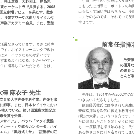
小田川先生のご指導は大変細やか
し、井上道義、大野和士、尾高忠
こもったご指導に、ボイトレの時
要オーケストラで共演する。2008
出る低くて深い声はもちろん、冷
新国立劇場デビューを果たす。数多
コ」そのものです。それでいて笑顔
る。Ｎ響アワーや名曲リサイタルな
幸せです。
本声楽アカデミー会員。また、聖徳
前常任指
活躍なさっています。まさに発声
手です。ボイストレーニングで教わ
どはストイックなものが多いです
故齋藤
必ず出るようになる、分かりやすい
の優秀
生に指導していただけることは、
の道を
とんど
永澤 麻衣子 先生
先生は、1961年から2002年
立音楽大学声楽学科卒業。声楽を瀬
つきあいくださりました。
に師事。また、日本やドイツにおい
故齋藤秀雄氏に師事された先生は
を積んでいる。第51回瀧廉太郎記念
齋藤指揮法を次代に伝える教育を
市長賞を受賞。
揮法の大家」というべき方です。
メサイア」、バッハ「マタイ受難
たに発見したことを楽しそうにお
ィカート」や教会カンタータ、ハイ
も、一度指揮を振り始めると、先
エム」「戴冠式ミサ」「証聖者の荘
ある棒さばきに引き込まれてしま