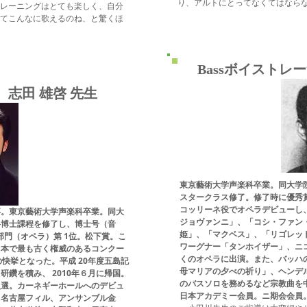
り、アルトにとってなくてはなら
レーニングはとても楽しく、自分
てこんなに歌えるのね、と驚くほ
Bassボイスト
ー
志田 雄啓 先生
東京藝術大学声楽科卒業。同大学
スタークラス修了。修了時に優秀
コッリーネ役でオペラデビューし
。東京藝術大学声楽科卒業。同大
ジョヴァンニ」、「コシ・ファン
科博士課程を修了し、博士号（音
姫」、「マクベス」、「リゴレッ
部門（オペラ）第 1位。松下賞。こ
ワーグナー「タンホイザー」、ニ
日本で最も古く権威のあるコンクー
くのオペラに出演。また、バッハ
快挙となった。平成 20年度五島記
母マリアの夕べの祈り」、ヘンデ
鑽を積み、 2010年６月に帰国。
のバスソロを務めるなど宗教曲を
入選。カーネギーホールへのデビュ
日本アカデミー会員。ニ期会会員
、名古屋フィル、アンサンブル金