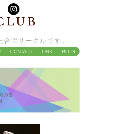
CLUB
た合唱サークルです。
R
CONTACT
LINK
BLOG
方の指
す。