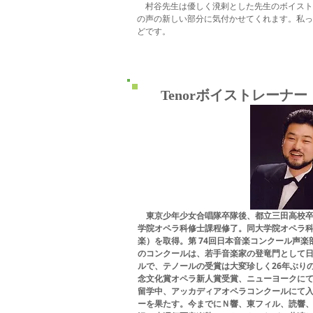
村谷先生は優しく溌剌とした先生のボイスト
の声の新しい部分に気付かせてくれます。私っ
どです。
Tenorボイストレーナ
東京少年少女合唱隊卒隊後、都立三田高校卒
学院オペラ科修士課程修了。同大学院オペラ
楽）を取得。第 74回日本音楽コンクール声楽
のコンクールは、若手音楽家の登竜門として
ルで、テノールの受賞は大変珍しく26年ぶりの
念文化賞オペラ新人賞受賞、ニューヨークにて研
留学中、アッカディアオペラコンクールにて
ーを果たす。今までにＮ響、東フィル、読響