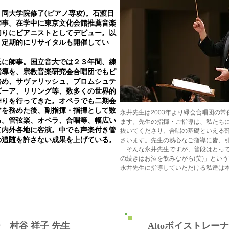
同大学院修了(ピアノ専攻)。石渡日
師事。在学中に東京文化会館推薦音楽
切りにピアニストとしてデビュー。以
、定期的にリサイタルも開催してい
に師事。国立音大では２３年間、練
指導を、宗教音楽研究会合唱団でもピ
務
め、サヴァリッシュ、ブロムシュテ
ズーア、リリング等、数多くの世界的
作りを行ってきた。オペラでも二期会
アを務めた後、副指揮・指揮として数
永井先生は2003年より緑会合唱団の
る。管弦楽、オペラ、合唱等、幅広い
ます。先生の指揮・ご指導は、私たち
て内外各地に客演。中でも声楽付き管
抜いてくださり、合唱の基礎といえる
の追随を許さない成果を上げている。
さいます。先生の熱心なご指導に皆、
。
そんな永井先生ですが、普段はとって
の続きはお酒を飲みながら(笑)」とい
永井先生に指導していただける私達は
ー
村谷 祥子 先生
Altoボイストレー