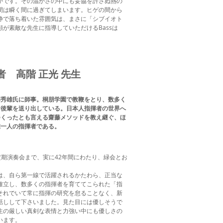
です。その温かさの中にも妥協を許さぬ熱の
間は瞬く間に過ぎてしまいます。ヒゲの間から
静で落ち着いた雰囲気は、まさに「シブイオト
が素敵な先生に指導していただけるBassは
揮者
高階 正光 先生
秀雄氏に師事。桐朋学園で教鞭をとり、数多く
な後輩を送り出している。日本人指揮者の世界へ
つくったとも言える齋藤メソッドを教え継ぐ、ほ
唯一人の指揮者である。
の定期演奏会まで、実に42年間にわたり、緑会とお
、自ら第一線で活躍されるかたわら、正当な
確立し、数多くの指揮者を育ててこられた「指
それでいて常に指揮の研究を怠ることなく、新
話しして下さいました。見た目には優しそうで
生の厳しい真剣な表情と力強い中にも優しさの
います。