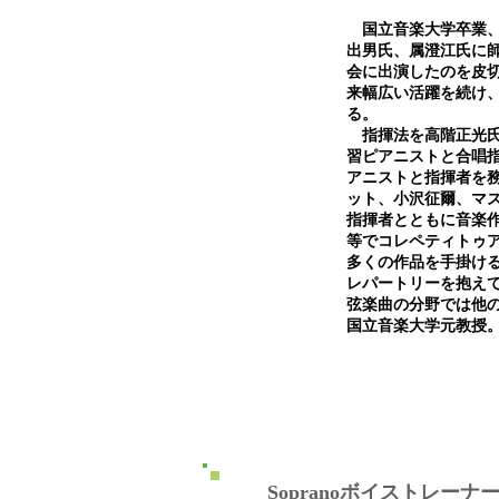
国立音楽大学卒業、
出男氏、属澄江氏に
会に出演したのを皮
来幅広い活躍を続け
る。
指揮法を高階正光氏
習ピアニストと合唱
アニストと指揮者を
ット、小沢征爾、マ
指揮者とともに音楽
等でコレペティトゥ
多くの作品を手掛け
レパートリーを抱え
弦楽曲の分野では他
国立音楽大学元教授
Soprano
ボイストレーナ