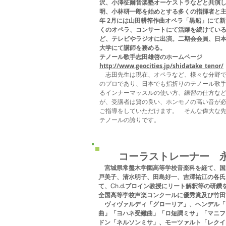
沢、小澤征爾音楽塾オーケストラなどと共演
明、小林研一郎を始めとする多くの指揮者と主
年 2月には山田耕筰作曲オペラ「黒船」にて
くのオペラ、コンサートにて活躍を続けてい
ど、テレビやラジオに出演。二期会会員、日
大学にて講師を務める。
テノール歌手志田雄啓のホームページ
http://www.geocities.jp/shidatake_tenor/
志田先生は現在、オペラなど、様々な分野で
のプロであり、日本でも指折りのテノール歌
るインナーマッスルの使い方、練習の仕方な
が、受講者は質の良い、ホンモノの高い音が
ご指導をしていただけます。
そんな偉大な先
テノールの誇りです。
コーラストレーナー
宮城県常盤木学園高等学校音楽科を経て、国
戸美子、清水明子、田島好一、吉澤祐江の各氏
て、Ch.d.ブロイン教授にリート解釈等の研鑽
全国高等学校声楽コンクールに優秀賞及び竹田
ヴィヴァルディ「グローリア」、ヘンデル「
曲」「ヨハネ受難曲」「ロ短調ミサ」「マニフ
ドン「ネルソンミサ」、モーツァルト「レクイ