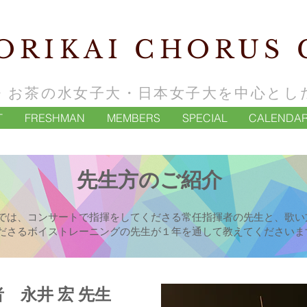
ORIKAI CHORUS 
・お茶の水女子大・日本女子大を中心とし
T
FRESHMAN
MEMBERS
SPECIAL
CALENDA
先生方のご紹介
では、コンサートで指揮をしてくださる常任指揮者の先生と、歌い
ださるボイストレーニングの先生が１年を通して教えてくださいま
揮者
永井 宏 先生