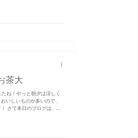
8日の練習風景を見ていきまし
」でした。 まずはテナーで
@お茶大
したね！やっと朝夕は涼しく
。おいしいものが多いので、
！ さて本日のブログは、雨
ションだだ下がりの1S、安