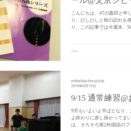
ール@文京シビ
こんにちは、4Tの森田と申
り、ひしひしと秋の訪れを感
り、この記事では今週末、9/
京都合唱コンクールについ
す！ 東京都合唱コンクール
全日本合...
midorikaichorusclub
2016年9月15日
9/15 通常練習
9月もいよいよ半ばとなり、
よ終わりに差し掛かってまい
は、そろそろ第2外国語のフ