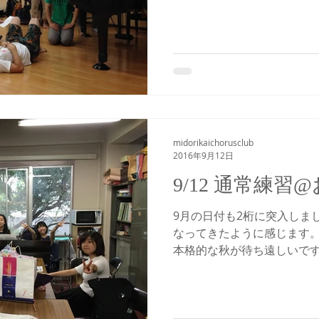
焦る1T萩原です。 では、1
ょう！今回は「PSALM67
す。...
midorikaichorusclub
2016年9月12日
9/12 通常練習
9月の日付も2桁に突入しま
なってきたように感じます
本格的な秋が待ち遠しいです
の予報があると前日からテン
達がお送りします。...