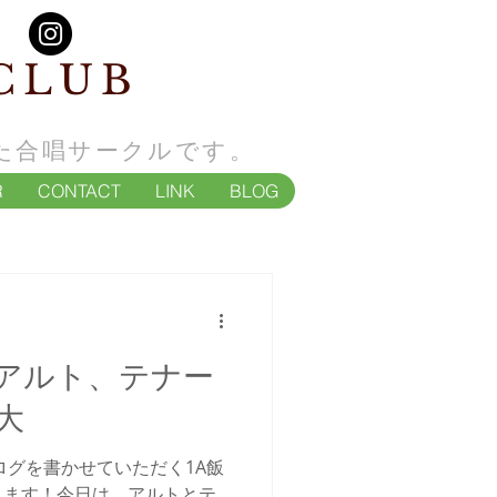
CLUB
た合唱サークルです。
R
CONTACT
LINK
BLOG
習・アルト、テナー
大
ログを書かせていただく1A飯
します！今日は、アルトとテ