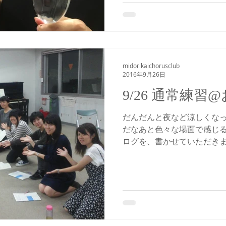
midorikaichorusclub
2016年9月26日
9/26 通常練習
だんだんと夜など涼しくな
だなあと色々な場面で感じ
ログを、書かせていただきま
応夏休みなんですがもうす
辛いですね…でも心を強く
と元気がでます！...