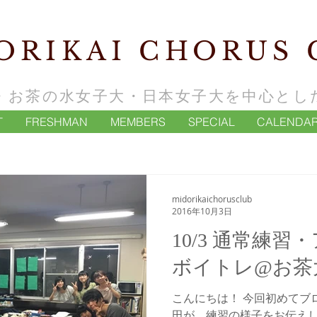
ORIKAI CHORUS 
・お茶の水女子大・日本女子大を中心とし
T
FRESHMAN
MEMBERS
SPECIAL
CALENDA
midorikaichorusclub
2016年10月3日
10/3 通常練
ボイトレ@お茶
こんにちは！ 今回初めてブ
田が、練習の様子をお伝え