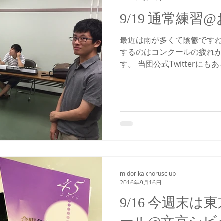
9/19 通常練習
最近は雨が多くて陰鬱ですね
するのはコンクールの疲れ
す。 当団公式Twitterに
志で東京都合唱コンクール
ました。 昨年銀賞を取り、今
運が高ま...
midorikaichorusclub
2016年9月16日
9/16 今週末