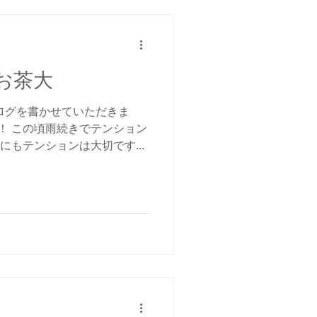
@お茶大
ログを書かせていただきま
！ この頃雨続きでテンション
うにもテンションは大切ですね
 『昼コマ』 まずは全員で体操＆