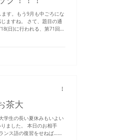
ック！！！
します。もう9月も中ごろにな
じますね。 さて、題目の通
18(日)に行われる、第71回東
ての宣伝をしたいと思いま
は、朝日新聞社が主催する、
@お茶大
大学生の長い夏休みもいよい
りました。 本日のお相手
ランス語の復習をせねば…と