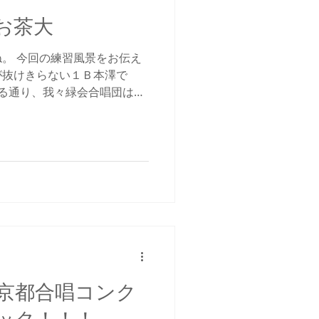
@お茶大
。 今回の練習風景をお伝え
が抜けきらない１Ｂ本澤で
もある通り、我々緑会合唱団は有
に出場し、見事銀賞を獲得し
年こそは金賞を...という機
は東京都合唱コンク