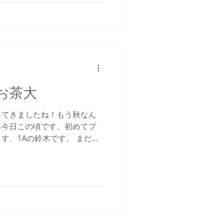
@お茶大
ってきましたね！もう秋なん
る今日この頃です。初めてブ
す、1Aの鈴木です。 まだ一
ぐ終わってしまうのが本当に
生きたいと思います。合唱する