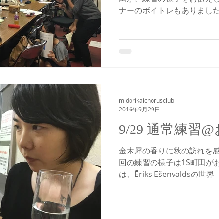
ナーのボイトレもありました
す。 【ソプラノ】 腕を組
は冬美さん、ひだっち、ま
が面白い。みな...
midorikaichorusclub
2016年9月29日
9/29 通常練習
金木犀の香りに秋の訪れを感
回の練習の様子は1S町田が
は、Ēriks Ešenvaldsの
り”Northern Lights"。 Ē
ンヴァルス）はラトビア...